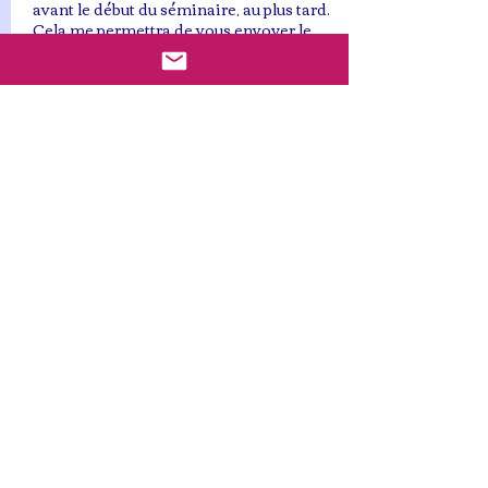
avant le début du séminaire, au plus tard.
Cela me permettra de vous envoyer le
lien Zoom pour participer à la séance.
Coordonnées
jourdutarot@gmail.com
jour du tarot
FAQ
mentions légales